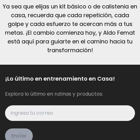
ideales para cualquier rincón de tu
coordinación, mientras disfrutas de
Ya sea que elijas un kit básico o de calistenia en
hogar.
rutinas variadas que se adaptan a tus
casa, recuerda que cada repetición, cada
objetivos. Con los kits, puedes trabajar
golpe y cada esfuerzo te acercan más a tus
desde ejercicios cardiovasculares hasta
metas. ¡El cambio comienza hoy, y Aldo Femat
técnicas de boxeo y fuerza funcional.
está aquí para guiarte en el camino hacia tu
transformación!
¡Lo último en entrenamiento en Casa!
Explora lo último en rutinas y productos.
Envíar