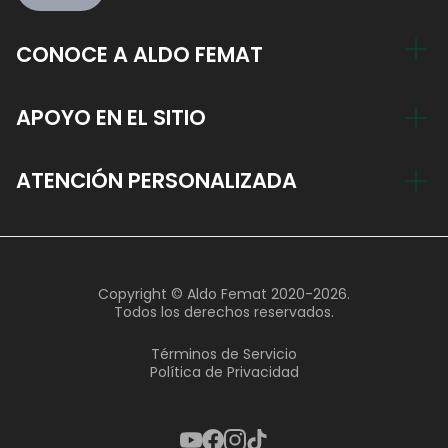
CONOCE A ALDO FEMAT
Mi Historia
APOYO EN EL SITIO
Entrena Ahora, Paga Después
Cuenta
ATENCIÓN PERSONALIZADA
Blog
Política de Devolución
Únete al Equipo Aldo Femat
hi@aldofemat.com
Horario de atención
Copyright © Aldo Femat 2020-2026.
9 am - 8 pm Lunes - Viernes
Todos los derechos reservados.
9 am - 4 pm Sábado
Términos de Servicio
Política de Privacidad
800 004 6636